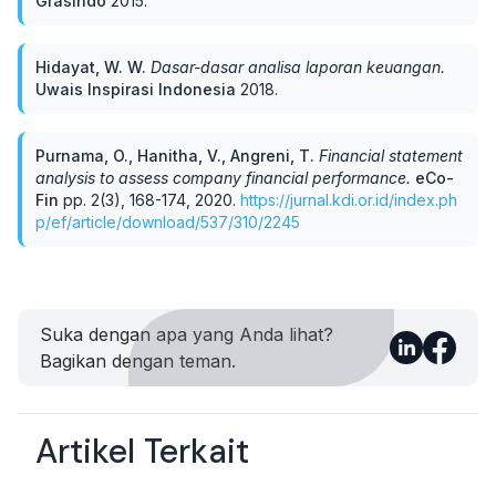
Grasindo
2015
.
Hidayat, W. W
.
Dasar-dasar analisa laporan keuangan
.
Uwais Inspirasi Indonesia
2018
.
Purnama, O., Hanitha, V., Angreni, T
.
Financial statement
analysis to assess company financial performance
.
eCo-
Fin
pp.
2(3), 168-174
,
2020
.
https://jurnal.kdi.or.id/index.ph
p/ef/article/download/537/310/2245
Suka dengan apa yang Anda lihat?
Bagikan dengan teman.
Artikel Terkait